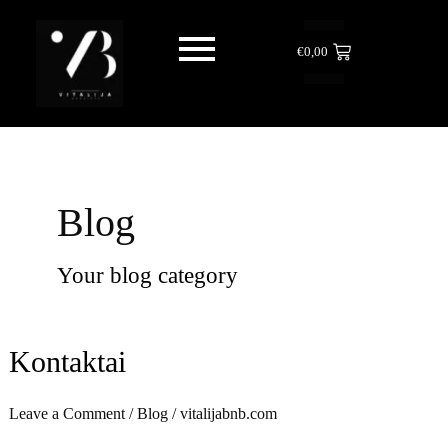
Skip
to
€
0,00
content
Blog
Your blog category
Kontaktai
Kontaktai
Leave a Comment
/
Blog
/
vitalijabnb.com