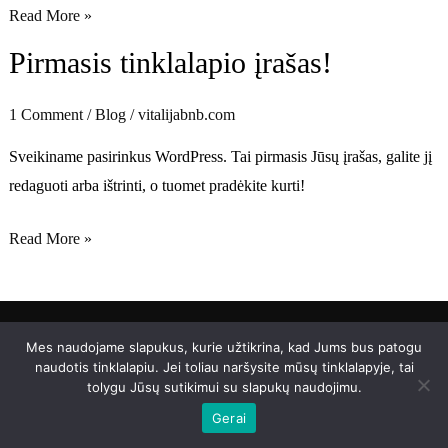
Read More »
Pirmasis tinklalapio įrašas!
Pirmasis
tinklalapio
įrašas!
1 Comment
/
Blog
/
vitalijabnb.com
Sveikiname pasirinkus WordPress. Tai pirmasis Jūsų įrašas, galite jį
redaguoti arba ištrinti, o tuomet pradėkite kurti!
Read More »
Mes naudojame slapukus, kurie užtikrina, kad Jums bus patogu
Copyright © 2026 vitalijabnb.com.
naudotis tinklalapiu. Jei toliau naršysite mūsų tinklalapyje, tai
tolygu Jūsų sutikimui su slapukų naudojimu.
Gerai