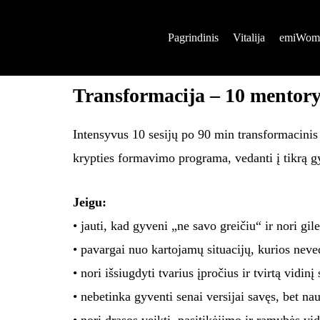
Skip
to
Pagrindinis
Vitalija
emiWom
content
Transformacija – 10 mentorys
Intensyvus 10 sesijų po 90 min transformacinis 
krypties formavimo programa, vedanti į tikrą g
Jeigu:
• jauti, kad gyveni „ne savo greičiu“ ir nori gil
• pavargai nuo kartojamų situacijų, kurios neve
• nori išsiugdyti tvarius įpročius ir tvirtą vidinį
• nebetinka gyventi senai versijai savęs, bet nau
• nori drąsos veikti, pasitikėjimo ir ramybės vid