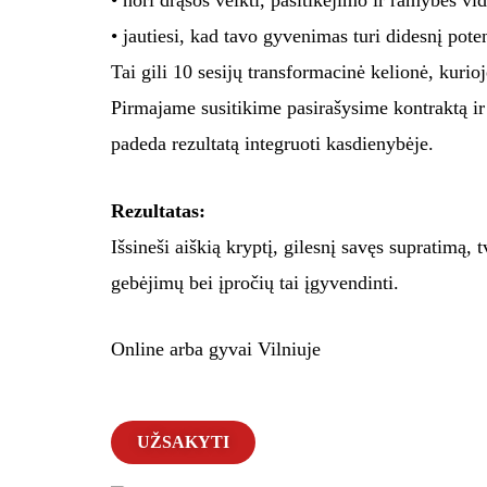
• jautiesi, kad tavo gyvenimas turi didesnį pote
Tai gili 10 sesijų transformacinė kelionė, kurioj
Pirmajame susitikime pasirašysime kontraktą ir 
padeda rezultatą integruoti kasdienybėje.
Rezultatas:
Išsineši aiškią kryptį, gilesnį savęs supratimą, 
gebėjimų bei įpročių tai įgyvendinti.
Online arba gyvai Vilniuje
UŽSAKYTI