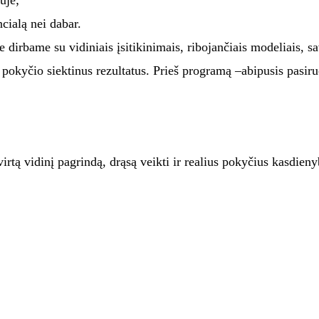
ncialą nei dabar.
e dirbame su vidiniais įsitikinimais, ribojančiais modeliais, s
pokyčio siektinus rezultatus. Prieš programą –abipusis pasiru
tvirtą vidinį pagrindą, drąsą veikti ir realius pokyčius kasdieny