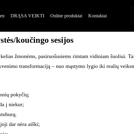
en
DRĄSA VEIKTI
Online produktai
Kontaktai
tės/koučingo sesijos
kelias žmonėms, pasiruošusiems rimtam vidiniam šuoliui. Tai gi
yvenimo transformaciją – nuo mąstymo lygio iki realių veiksm
esnių pokyčių;
da į niekur;
 stuburą;
joji dar nėra aiški;
uje;