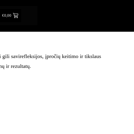
€
0,00
li savirefleksijos, įpročių keitimo ir tikslaus
ų ir rezultatų.