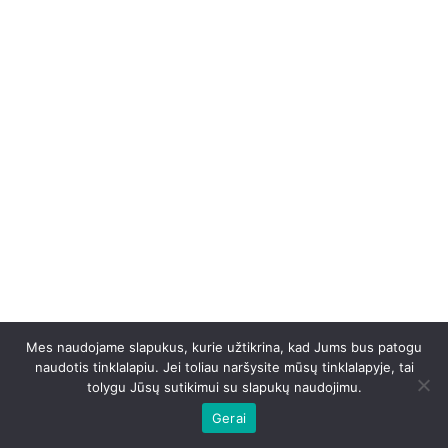
Mes naudojame slapukus, kurie užtikrina, kad Jums bus patogu
naudotis tinklalapiu. Jei toliau naršysite mūsų tinklalapyje, tai
tolygu Jūsų sutikimui su slapukų naudojimu.
Gerai