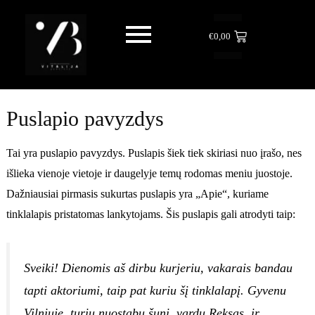
Skip
to
€
0,00
content
Puslapio pavyzdys
Tai yra puslapio pavyzdys. Puslapis šiek tiek skiriasi nuo įrašo, nes
išlieka vienoje vietoje ir daugelyje temų rodomas meniu juostoje.
Dažniausiai pirmasis sukurtas puslapis yra „Apie“, kuriame
tinklalapis pristatomas lankytojams. Šis puslapis gali atrodyti taip:
Sveiki! Dienomis aš dirbu kurjeriu, vakarais bandau
tapti aktoriumi, taip pat kuriu šį tinklalapį. Gyvenu
Vilniuje, turiu nuostabų šunį, vardu Reksas, ir