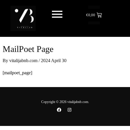
Skip
to
€
0,00
content
MailPoet Page
By
vitalijabnb.com
/
2024 April 30
[mailpoet_page]
Copyright © 2026 vitalijabnb.com.