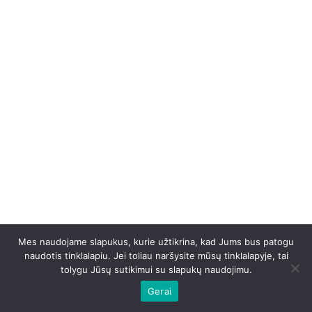
Mes naudojame slapukus, kurie užtikrina, kad Jums bus patogu
naudotis tinklalapiu. Jei toliau naršysite mūsų tinklalapyje, tai
tolygu Jūsų sutikimui su slapukų naudojimu.
Gerai